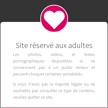
vipnet88net
Publicité
Site réservé aux adultes
Les photos, vidéos, et textes
pornographiques disponibles ici ne
conviennent pas à un public mineur et
peuvent choquer certaines sensibilités.
Si vous n'avez pas la majorité légale ou ne
souhaitez pas consulter ce type de contenu,
veuillez
quitter ce site
.